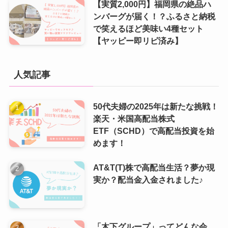
【実質2,000円】福岡県の絶品ハ
ンバーグが届く！？ふるさと納税
で笑えるほど美味い4種セット
【ヤッピー即リピ済み】
人気記事
50代夫婦の2025年は新たな挑戦！
楽天・米国高配当株式
ETF（SCHD）で高配当投資を始
めます！
AT&T(T)株で高配当生活？夢か現
実か？配当金入金されました♪
「木下グループ」ってどんな会