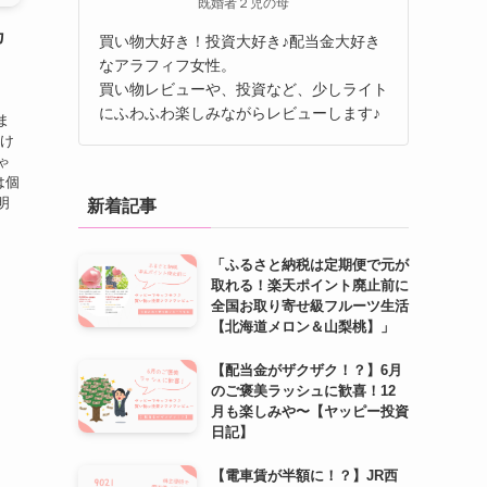
既婚者２児の母
カ
買い物大好き！投資大好き♪配当金大好き
なアラフィフ女性。
】
買い物レビューや、投資など、少しライト
にふわふわ楽しみながらレビューします♪
ま
開け
ゃ
は個
明
新着記事
「ふるさと納税は定期便で元が
取れる！楽天ポイント廃止前に
全国お取り寄せ級フルーツ生活
【北海道メロン＆山梨桃】」
【配当金がザクザク！？】6月
のご褒美ラッシュに歓喜！12
月も楽しみや〜【ヤッピー投資
日記】
【電車賃が半額に！？】JR西