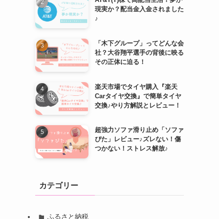
現実か？配当金入金されました
♪
「木下グループ」ってどんな会
社？大谷翔平選手の背後に映る
その正体に迫る！
楽天市場でタイヤ購入『楽天
Carタイヤ交換』で簡単タイヤ
交換♪やり方解説とレビュー！
超強力ソファ滑り止め「ソファ
ぴた」レビュー♪ズレない！傷
つかない！ストレス解放♪
カテゴリー
ふるさと納税