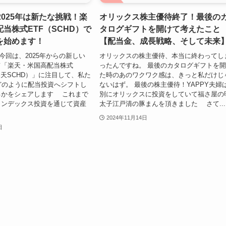
2025年は新たな挑戦！楽
オリックス株主優待終了！最後の
当株式ETF（SCHD）で
タログギフトを開けて考えたこと
を始めます！
【配当金、成長戦略、そして未来
 今回は、2025年からの新しい
オリックスの株主優待、本当に終わってし
て「楽天・米国高配当株式
ったんですね。 最後のカタログギフトを
楽天SCHD）」に注目して、私た
た時のあのワクワク感は、きっと私だけじ
どのように配当投資へシフトし
ないはず。 最後の株主優待！YAPPY夫婦
るかをシェアします これまで
別にオリックスに投資をしていて福さ屋の
インデックス投資を通じて資産
太子江戸清の豚まんを頂きました さて...
2024年11月14日
日