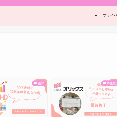
プライ
投資
株主優