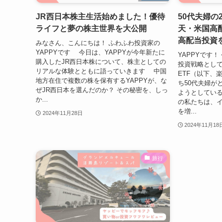
JR西日本株主生活始めました！優待
50代夫婦の
ライフと夢の株主世界を大公開
天・米国高配
高配当投資
みなさん、こんにちは！ ふわふわ投資家の
YAPPYです 今日は、YAPPYが今年新たに
YAPPYです！
購入したJR西日本株について、株主としての
投資戦略とし
リアルな体験とともに語っていきます 中国
ETF（以下、
地方在住で複数の株を保有するYAPPYが、な
ち50代夫婦が
ぜJR西日本を選んだのか？ その秘密を、しっ
ようとしてい
か...
の私たちは、
を増...
2024年11月28日
2024年11月18
旅行