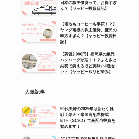
日本の株主優待って、お得すぎ
ん？【ヤッピー投資日記】
【電池もコーヒーも半額！？】
ヤマダ電機の株主優待、庶民の
味方すぎん？【ヤッピー投資日
記】
【実質2,000円】福岡県の絶品
ハンバーグが届く！？ふるさと
納税で笑えるほど美味い4種セ
ット【ヤッピー即リピ済み】
人気記事
50代夫婦の2025年は新たな挑
戦！楽天・米国高配当株式
ETF（SCHD）で高配当投資を
始めます！
AT&T(T)株で高配当生活？夢か