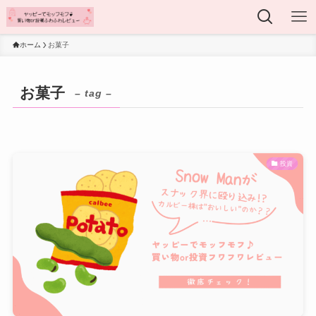
ホーム
お菓子
お菓子
– tag –
投資